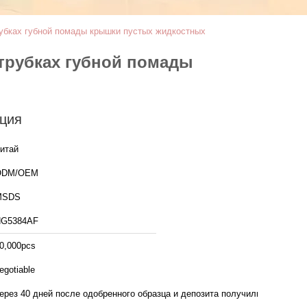
рубках губной помады крышки пустых жидкостных
 трубках губной помады
ция
итай
ODM/OEM
MSDS
G5384AF
0,000pcs
egotiable
ерез 40 дней после одобренного образца и депозита получили