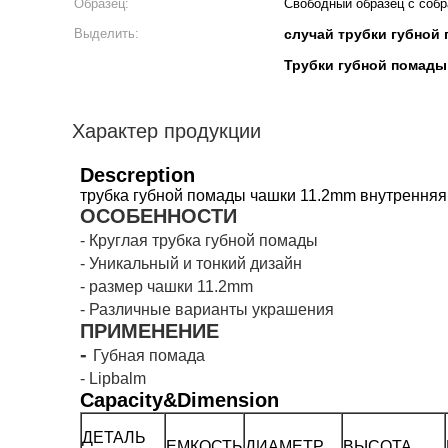
Образец:
Свободный образец с собра
Выделить:
случай трубки губной
Трубки губной помад
Характер продукции
Descreption
трубка губной помады чашки 11.2mm внутренняя
ОСОБЕННОСТИ
- Круглая трубка губной помады
-
Уникальный и тонкий дизайн
-
размер чашки 11.2mm
-
Различные варианты украшения
ПРИМЕНЕНИЕ
-
Губная помада
- Lipbalm
Capacity&Dimension
ДЕТАЛЬ
ЕМКОСТЬ
ДИАМЕТР
ВЫСОТА