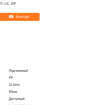
/T, L/C, D/P
Контакт
Подгонянный
PP
11.2mm
83mm
Доступный