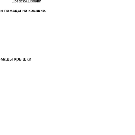
Lipstick&Lipbalm
ой помады на крышке
,
помады крышки