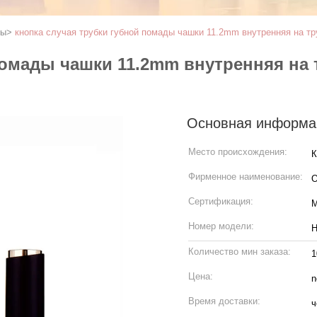
ды
>
кнопка случая трубки губной помады чашки 11.2mm внутренняя на т
помады чашки 11.2mm внутренняя на
Основная информа
Место происхождения:
К
Фирменное наименование:
Сертификация:
Номер модели:
H
Количество мин заказа:
1
Цена:
n
Время доставки:
ч