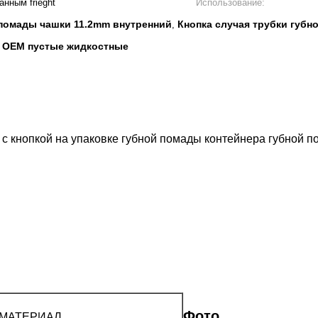
нным frieght
Использование:
 помады чашки 11.2mm внутренний
Кнопка случая трубки губн
,
ы OEM пустые жидкостные
 с кнопкой на упаковке губной помады контейнера губной 
Фото
МАТЕРИАЛ