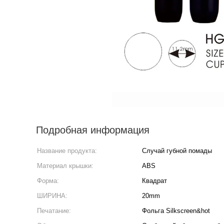
Подробная информация
Название продукта:
Случай губной помады
Материал крышки:
ABS
Форма:
Квадрат
ШИРИНА:
20mm
Печатание:
Фольга Silkscreen&hot