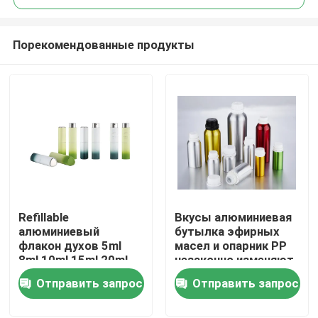
Порекомендованные продукты
Refillable
Вкусы алюминиевая
Главная страница
алюминиевый
бутылка эфирных
флакон духов 5ml
масел и опарник PP
8ml 10ml 15ml 20ml
незаконно изменяют
Продукция
рта
очевидную
Отправить запрос
Отправить запрос
завинчивую пробку
О Компании