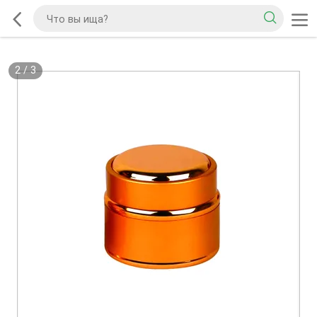
2
/
3