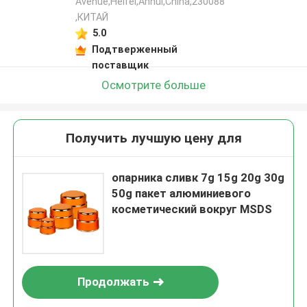
Avenue,Heifei,Anhui,China,230088
,КИТАЙ
5.0
Подтверженный
поставщик
Осмотрите больше
Получить лучшую цену для
опарника сливк 7g 15g 20g 30g
50g пакет алюминиевого
косметический вокруг MSDS
Продолжать