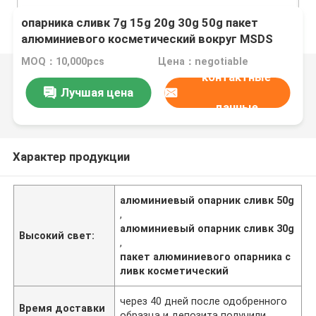
опарника сливк 7g 15g 20g 30g 50g пакет
алюминиевого косметический вокруг MSDS
MOQ：10,000pcs
Цена：negotiable
контактные
Лучшая цена
данные
Характер продукции
алюминиевый опарник сливк 50g
,
алюминиевый опарник сливк 30g
Высокий свет:
,
пакет алюминиевого опарника с
ливк косметический
через 40 дней после одобренного
Время доставки
образца и депозита получили